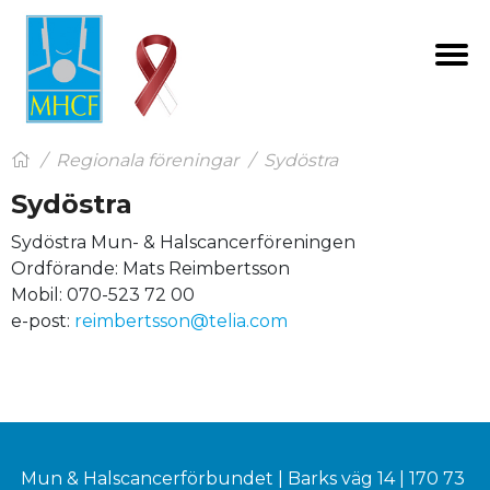
Menu
Regionala föreningar
Sydöstra
Sydöstra
Sydöstra Mun- & Halscancerföreningen
Ordförande: Mats Reimbertsson
Mobil: 070-523 72 00
e-post:
reimbertsson@telia.com
Mun & Halscancerförbundet | Barks väg 14 | 170 73