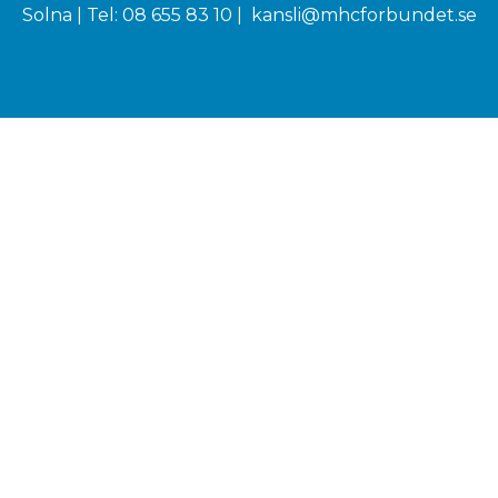
Solna | Tel: 08 655 83 10 |
kansli@mhcforbundet.se